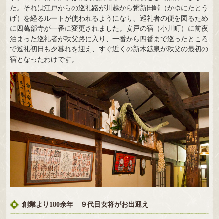
た。それは江戸からの巡礼路が川越から粥新田峠（かゆにたとう
げ）を経るルートが使われるようになり、巡礼者の便を図るため
に四萬部寺が一番に変更されました。安戸の宿（小川町）に前夜
泊まった巡礼者が秩父路に入り、一番から四番まで巡ったところ
で巡礼初日も夕暮れを迎え、すぐ近くの新木鉱泉が秩父の最初の
宿となったわけです。
創業より180余年 ９代目女将がお出迎え