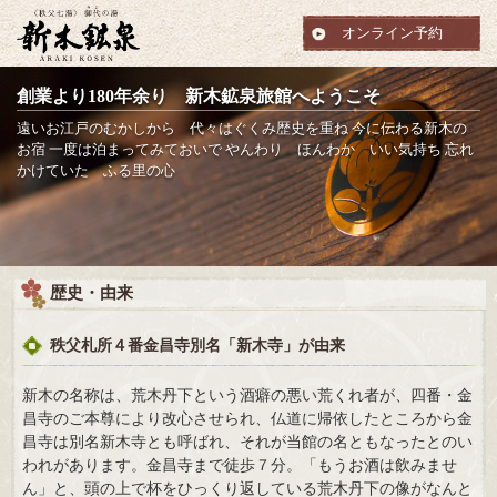
オンライン予約
創業より180年余り 新木鉱泉旅館へようこそ
遠いお江戸のむかしから 代々はぐくみ歴史を重ね
今に伝わる新木の
お宿
一度は泊まってみておいで
やんわり ほんわか いい気持ち
忘れ
かけていた ふる里の心
歴史・由来
秩父札所４番金昌寺別名「新木寺」が由来
新木の名称は、荒木丹下という酒癖の悪い荒くれ者が、四番・金
昌寺のご本尊により改心させられ、仏道に帰依したところから金
昌寺は別名新木寺とも呼ばれ、それが当館の名ともなったとのい
われがあります。金昌寺まで徒歩７分。「もうお酒は飲みませ
ん」と、頭の上で杯をひっくり返している荒木丹下の像がなんと