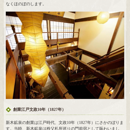
なくほのぼのします。
創業江戸文政10年（1827年）
新木鉱泉の創業は江戸時代、文政10年（1827年）にさかのぼりま
す。当時、新木鉱泉は秩父札所巡りの門前宿として賑わいまし