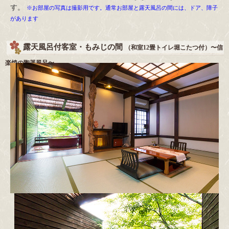
す。
※お部屋の写真は撮影用です。通常お部屋と露天風呂の間には、ドア、障子
があります
露天風呂付客室・もみじの間
（和室12畳トイレ堀こたつ付）〜信
楽焼の陶器風呂〜