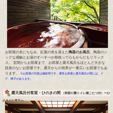
お部屋の名にちなみ、紅葉の色を湛えた
陶器のお風呂
。陶器のシ
ックな感触とお湯のすべすべが相俟って心もからだもリラック
ス。 玄関からお部屋まで、お部屋と露天風呂もほとんど大きな
段差のないお部屋です。露天からの視界が一番広いお部屋でもあ
ります。
※お部屋の写真は撮影用です。通常お部屋と露天風呂の間には、ド
ア、障子があります。
露天風呂付客室・ひのきの間
（和室12畳トイレ堀こたつ付）〜ひ
のきのお風呂〜