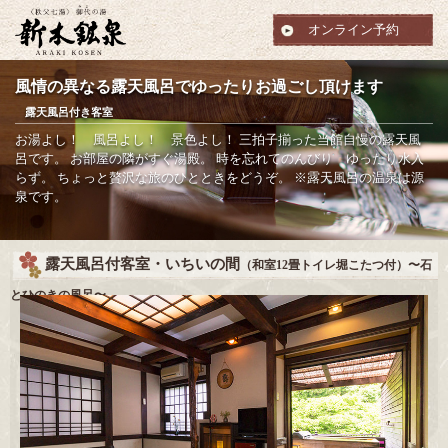
オンライン予約
風情の異なる露天風呂でゆったりお過ごし頂けます
露天風呂付き客室
お湯よし！ 風呂よし！ 景色よし！
三拍子揃った当館自慢の露天風
呂です。
お部屋の隣がすぐ湯殿。
時を忘れてのんびり ゆったり水入
らず。
ちょっと贅沢な旅のひとときをどうぞ。
※露天風呂の温泉は源
泉です。
露天風呂付客室・いちいの間
（和室12畳トイレ堀こたつ付）〜石
とひのきの風呂〜