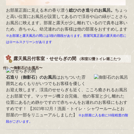
お部屋正面に見える木の香り漂う
総ひのき造りのお風呂。
ちょっ
と高い位置にお風呂が設置してあるので渓谷や山の緑がことさら
お風呂に映えます。部屋と露天が少し離れているので真冬は寒い
ため、赤ちゃん、幼児連れのお客様は他の部屋をおすすめします
※お部屋と露天風呂の間には3段の階段があります。部屋写真正面の露天前の窓に
はロールスクリーンがあります
露天風呂付客室・せせらぎの間
（和室12畳トイレ堀こたつ
付）〜御影石のお風呂〜
石造り（御影石）のお風呂
はおちついた雰
囲気とぬくもりがいつでもお客様を優しく
お迎え致します。渓流のせせらぎも近く、こころ癒されるお風呂
とお部屋です。マッサージ機２台完備。 他の客室と少し離れた
位置にあるため静かですので赤ちゃんをお連れのお客様にもおす
すめです！ 【2023年12月！洗面・トイレ・シャワールームとお
部屋の一部をリニューアルしました】
※お部屋に入る前に10段程度の階
段がございます。